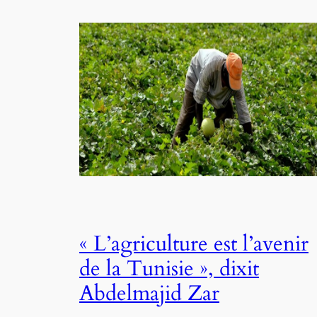
« L’agriculture est l’avenir
de la Tunisie », dixit
Abdelmajid Zar