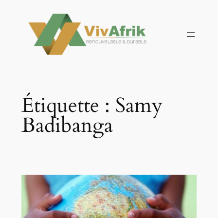
Aller
au
contenu
Étiquette :
Samy
Badibanga