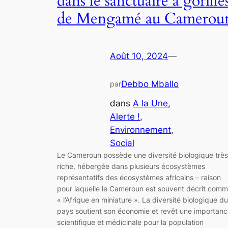
dans le sanctuaire à gorille
de Mengamé au Camerou
Août 10, 2024
—
Debbo Mballo
par
dans
A la Une
, 
Alerte !
, 
Environnement
, 
Social
Le Cameroun possède une diversité biologique très
riche, hébergée dans plusieurs écosystèmes
représentatifs des écosystèmes africains – raison
pour laquelle le Cameroun est souvent décrit com
« l’Afrique en miniature ». La diversité biologique du
pays soutient son économie et revêt une importan
scientifique et médicinale pour la population