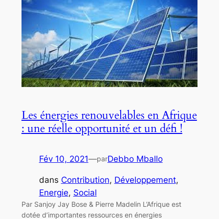
Les énergies renouvelables en Afrique
: une réelle opportunité et un défi !
Fév 10, 2021
—
Debbo Mballo
par
dans
Contribution
, 
Développement
, 
Energie
, 
Social
Par Sanjoy Jay Bose & Pierre Madelin L’Afrique est
dotée d’importantes ressources en énergies