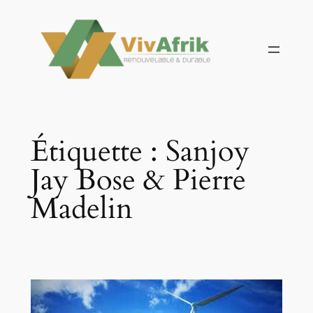
Aller
au
contenu
Étiquette :
Sanjoy
Jay Bose & Pierre
Madelin