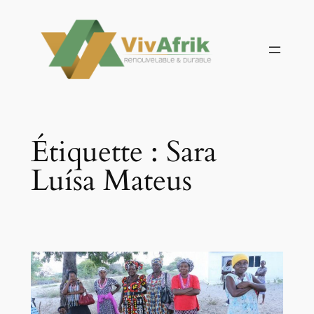
Aller
au
contenu
Étiquette :
Sara
Luísa Mateus