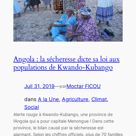
Angola : la sécheresse dicte sa loi aux
populations de Kwando-Kubango
Juil 31, 2019
—
Moctar FICOU
par
dans
A la Une
, 
Agriculture
, 
Climat
, 
Social
Alerte rouge à Kwando-Kubango, une province de
l’Angola qui a pour capitale Menongue ! Dans cette
province, le bilan causé par la sécheresse est
alarmant. Selon les chiffres officiels, plus de 70 familles