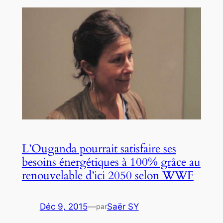
L’Ouganda pourrait satisfaire ses
besoins énergétiques à 100% grâce au
renouvelable d’ici 2050 selon WWF
Déc 9, 2015
—
Saër SY
par