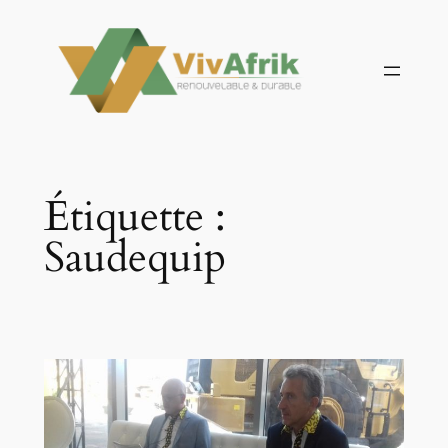
Aller
au
contenu
Étiquette :
Saudequip