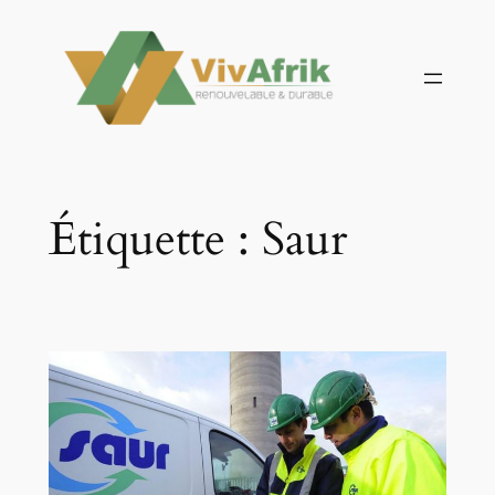
Aller
au
contenu
Étiquette :
Saur