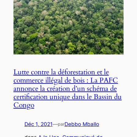
Lutte contre la déforestation et le
commerce illégal de bois : La PAFC
annonce la création d’un schéma de
certification unique dans le Bassin du
Congo
Déc 1, 2021
—
Debbo Mballo
par