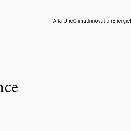
A la Une
Climat
Innovation
Energie
nce