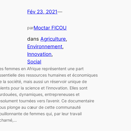
Fév 23, 2021
—
Moctar FICOU
par
dans
Agriculture
, 
Environnement
, 
Innovation
, 
Social
es femmes en Afrique représentent une part
ssentielle des ressources humaines et économiques
e la société, mais aussi un réservoir unique de
alents pour la science et l’innovation. Elles sont
urdouées, dynamiques, entrepreneuses et
ésolument tournées vers l’avenir. Ce documentaire
ous plonge au cœur de cette communauté
ouillonnante de femmes qui, par leur travail
charné,…