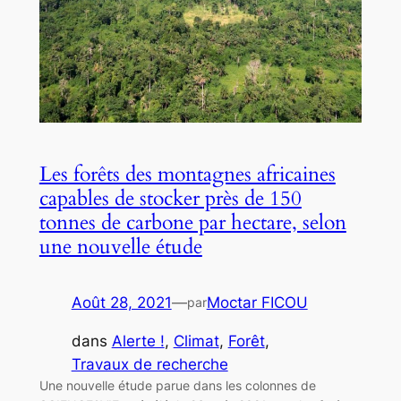
Les forêts des montagnes africaines
capables de stocker près de 150
tonnes de carbone par hectare, selon
une nouvelle étude
Août 28, 2021
—
Moctar FICOU
par
dans
Alerte !
, 
Climat
, 
Forêt
, 
Travaux de recherche
Une nouvelle étude parue dans les colonnes de