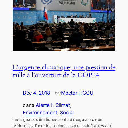
L’urgence climatique, une pression de
taille à l’ouverture de la COP24
Déc 4, 2018
—
Moctar FICOU
par
dans
Alerte !
, 
Climat
, 
Environnement
, 
Social
Les signaux climatiques sont au rouge alors que
l’Afrique est l’une des régions les plus vulnérables aux