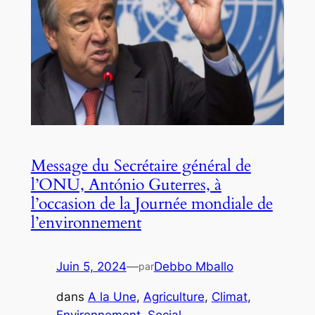
Message du Secrétaire général de
l’ONU, António Guterres, à
l’occasion de la Journée mondiale de
l’environnement
Juin 5, 2024
—
Debbo Mballo
par
dans
A la Une
, 
Agriculture
, 
Climat
, 
Environnement
, 
Social