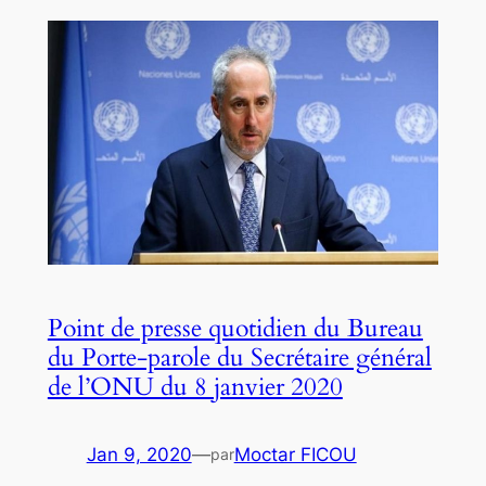
Point de presse quotidien du Bureau
du Porte-parole du Secrétaire général
de l’ONU du 8 janvier 2020
Jan 9, 2020
—
Moctar FICOU
par