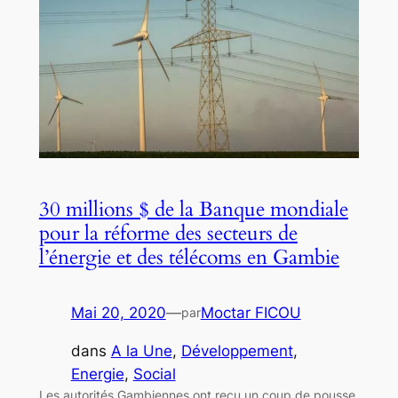
30 millions $ de la Banque mondiale
pour la réforme des secteurs de
l’énergie et des télécoms en Gambie
Mai 20, 2020
—
Moctar FICOU
par
dans
A la Une
, 
Développement
, 
Energie
, 
Social
Les autorités Gambiennes ont reçu un coup de pousse