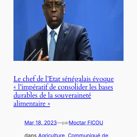
Le chef de l’Etat sénégalais évoque
« l’impératif de consolider les bases
durables de la souveraineté
alimentaire »
Mar 18, 2023
—
Moctar FICOU
par
dans
Agriculture
, 
Communiqué de