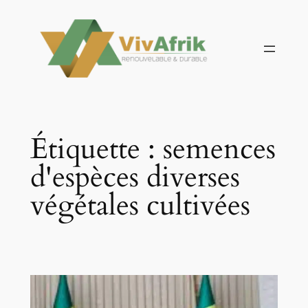
Aller
au
contenu
Étiquette :
semences
d'espèces diverses
végétales cultivées