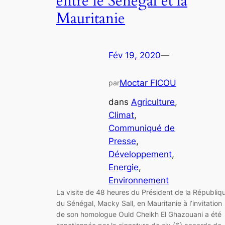
entre le Sénégal et la
Mauritanie
Fév 19, 2020
—
Moctar FICOU
par
dans
Agriculture
, 
Climat
, 
Communiqué de
Presse
, 
Développement
, 
Energie
, 
Environnement
La visite de 48 heures du Président de la Républiq
du Sénégal, Macky Sall, en Mauritanie à l’invitation
de son homologue Ould Cheikh El Ghazouani a été