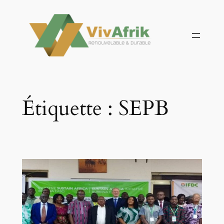
Aller
au
contenu
Étiquette :
SEPB