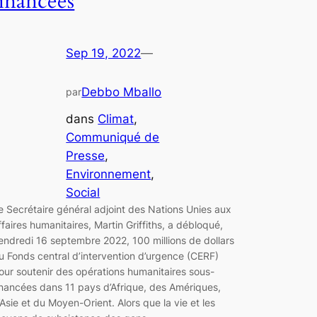
financées
Sep 19, 2022
—
Debbo Mballo
par
dans
Climat
, 
Communiqué de
Presse
, 
Environnement
, 
Social
e Secrétaire général adjoint des Nations Unies aux
ffaires humanitaires, Martin Griffiths, a débloqué,
endredi 16 septembre 2022, 100 millions de dollars
u Fonds central d’intervention d’urgence (CERF)
our soutenir des opérations humanitaires sous-
inancées dans 11 pays d’Afrique, des Amériques,
’Asie et du Moyen-Orient. Alors que la vie et les