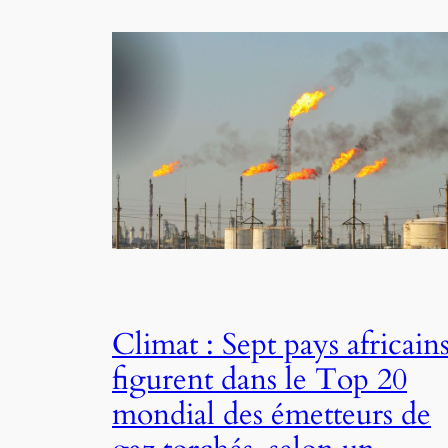
Climat : Sept pays africain
figurent dans le Top 20
mondial des émetteurs de