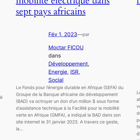
mobilité électrique dans
sept pays africains
Fév 1, 2023
—
par
Moctar FICOU
dans
Développement
, 
Energie
, 
ISR
, 
Social
Le Fonds pour l’énergie durable en Afrique (SEFA) du
L
Groupe de la Banque africaine de développement
hé
a
(BAD) va octroyer un don d’un million $ sous forme
v
d’assistance technique à la Facilité pour la mobilité
d
verte en Afrique (GMFA), a indiqué la BAD dans son
p
site internet le 31 janvier 2023. A travers ce geste,
f
la…
d