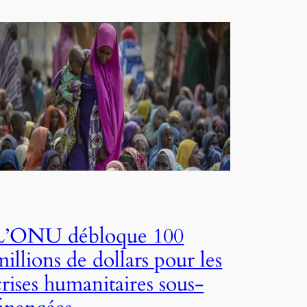
L’ONU débloque 100
millions de dollars pour les
crises humanitaires sous-