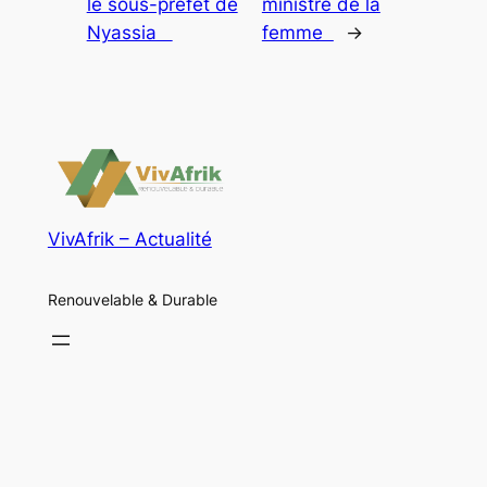
le sous-préfet de
ministre de la
Nyassia
femme
→
VivAfrik – Actualité
Renouvelable & Durable