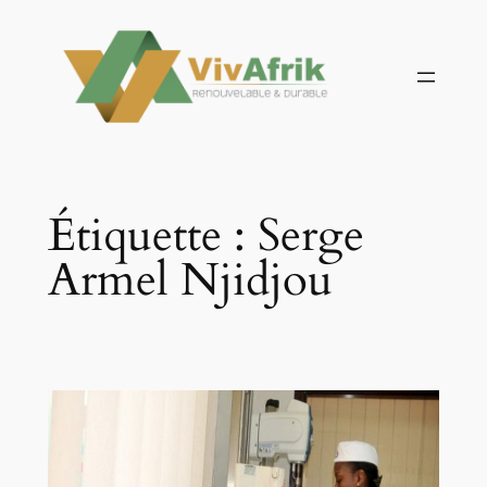
Aller
au
contenu
Étiquette :
Serge
Armel Njidjou