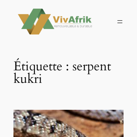
Aller
au
contenu
Étiquette :
serpent
kukri