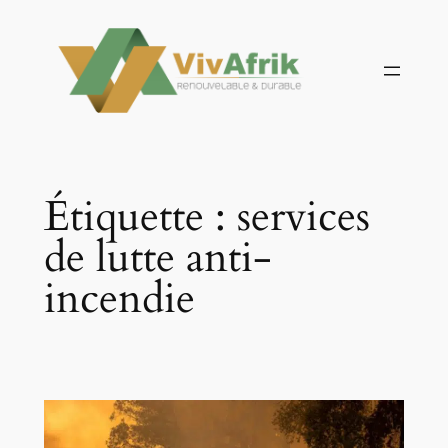
Aller
au
contenu
Étiquette :
services
de lutte anti-
incendie