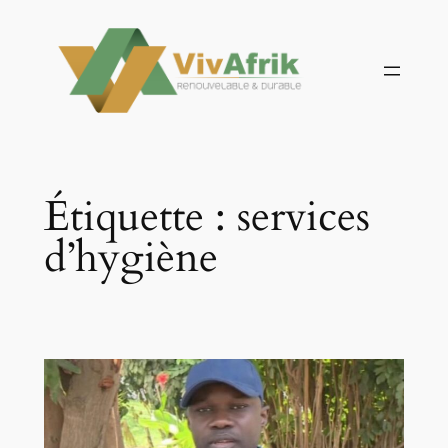
Aller
au
contenu
Étiquette :
services
d’hygiène