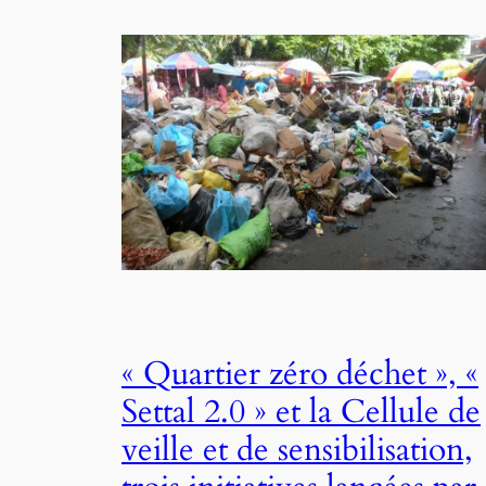
« Quartier zéro déchet », «
Settal 2.0 » et la Cellule de
veille et de sensibilisation,