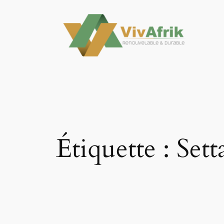
Aller
au
contenu
Étiquette :
Sett