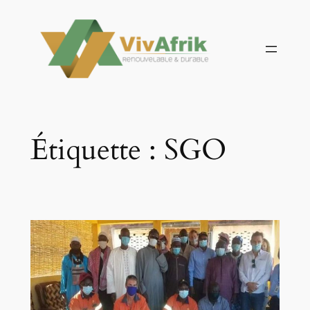
Aller
au
contenu
Étiquette :
SGO