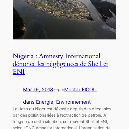
Nigeria : Amnesty International
dénonce les négligences de Shell et
ENI
Mar 19, 2018
—
Moctar FICOU
par
dans
Energie
, 
Environnement
Le delta du Niger est dévasté depuis des décennies
par des pollutions liées à l’extraction de pétrole. A
l’origine de cette situation, se trouvent Shell et ENI,
selon l’ONG Amnesty International. L’organisation de