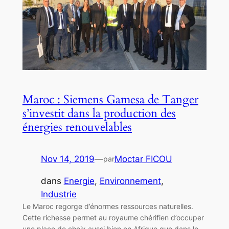
Maroc : Siemens Gamesa de Tanger
s’investit dans la production des
énergies renouvelables
Nov 14, 2019
—
Moctar FICOU
par
dans
Energie
, 
Environnement
, 
Industrie
Le Maroc regorge d’énormes ressources naturelles.
Cette richesse permet au royaume chérifien d’occuper
une place de choix aussi bien en Afrique que dans le