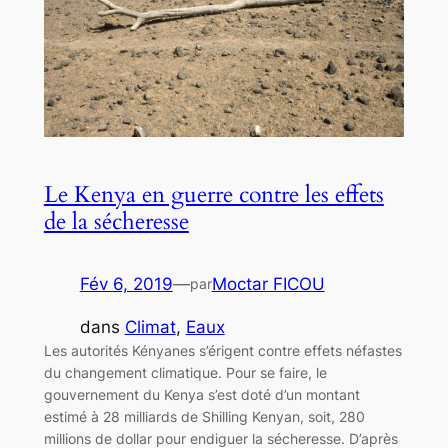
Le Kenya en guerre contre les effets
de la sécheresse
Fév 6, 2019
—
Moctar FICOU
par
dans
Climat
, 
Eaux
Les autorités Kényanes s’érigent contre effets néfastes
du changement climatique. Pour se faire, le
gouvernement du Kenya s’est doté d’un montant
estimé à 28 milliards de Shilling Kenyan, soit, 280
millions de dollar pour endiguer la sécheresse. D’après