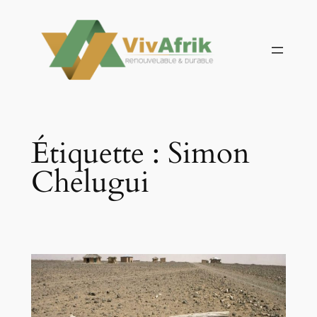
Aller
au
contenu
Étiquette :
Simon
Chelugui