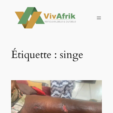
Aller
au
contenu
Étiquette :
singe