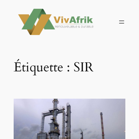
Aller
au
contenu
Étiquette :
SIR