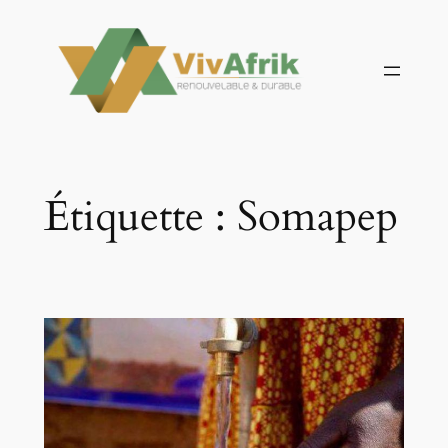
Aller
au
contenu
Étiquette :
Somapep