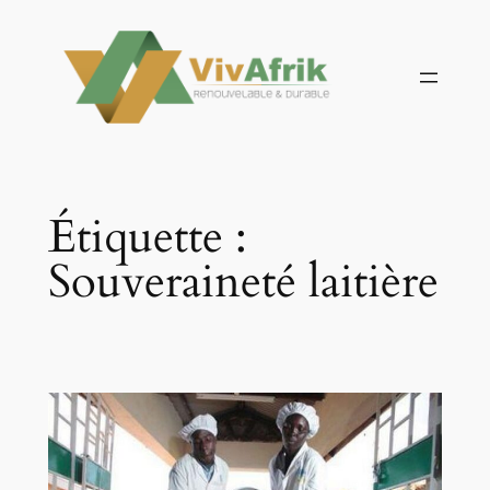
Aller
au
contenu
Étiquette :
Souveraineté laitière