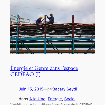
Énergie et Genre dans l’espace
CEDEAO (I)
Juin 15, 2015
—
Bacary Seydi
par
dans
A la Une
, 
Energie
, 
Social
VivAfrik.com – La politique énergétique de la CEDEAO