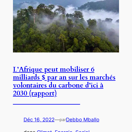
L’Afrique peut mobiliser 6
milliards $ par an sur les marchés
volontaires du carbone d’ici à
2030 (rapport)
Déc 16, 2022
—
Debbo Mballo
par