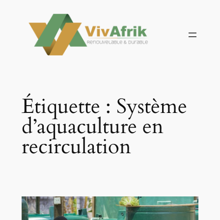
Aller
au
contenu
Étiquette :
Système
d’aquaculture en
recirculation