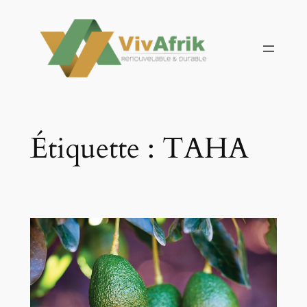
Aller
au
contenu
Étiquette :
TAHA