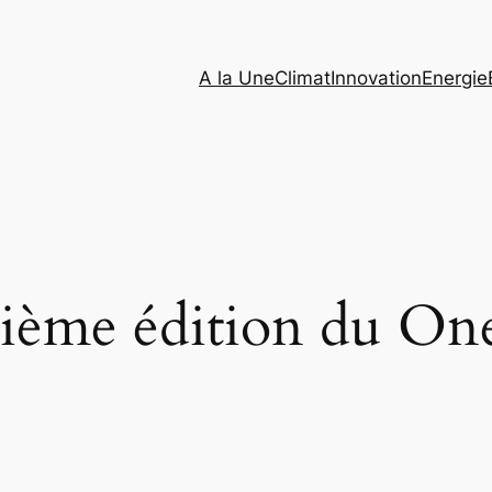
A la Une
Climat
Innovation
Energie
sième édition du On