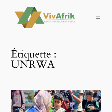
Aller
au
contenu
Étiquette :
UNRWA