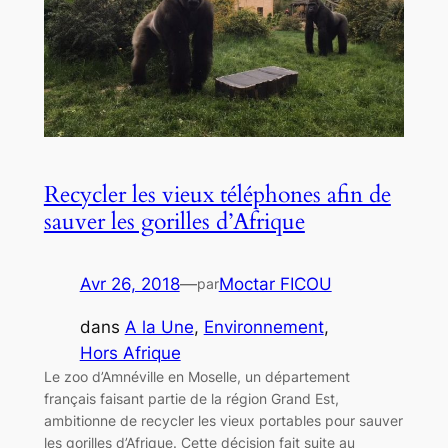
Recycler les vieux téléphones afin de
sauver les gorilles d’Afrique
Avr 26, 2018
—
Moctar FICOU
par
dans
A la Une
, 
Environnement
, 
Hors Afrique
Le zoo d’Amnéville en Moselle, un département
français faisant partie de la région Grand Est,
ambitionne de recycler les vieux portables pour sauver
les gorilles d’Afrique. Cette décision fait suite au