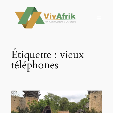
Aller
au
contenu
Étiquette :
vieux
téléphones