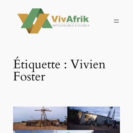
Aller
au
contenu
Étiquette :
Vivien
Foster