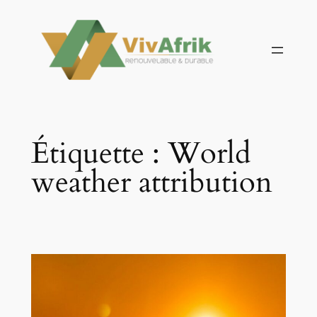
Aller
au
contenu
Étiquette :
World
weather attribution