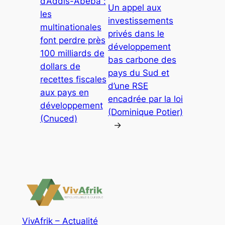
d’Addis-Abeba :
Un appel aux
les
investissements
multinationales
privés dans le
font perdre près
développement
100 milliards de
bas carbone des
dollars de
pays du Sud et
recettes fiscales
d’une RSE
aux pays en
encadrée par la loi
développement
(Dominique Potier)
(Cnuced)
→
VivAfrik – Actualité