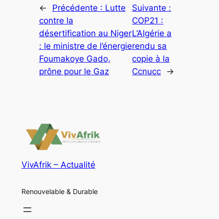
←
Précédente :
Lutte
Suivante :
contre la
COP21 :
désertification au Niger
L’Algérie a
: le ministre de l’énergie
rendu sa
Foumakoye Gado,
copie à la
prône pour le Gaz
Ccnucc
→
VivAfrik – Actualité
Renouvelable & Durable