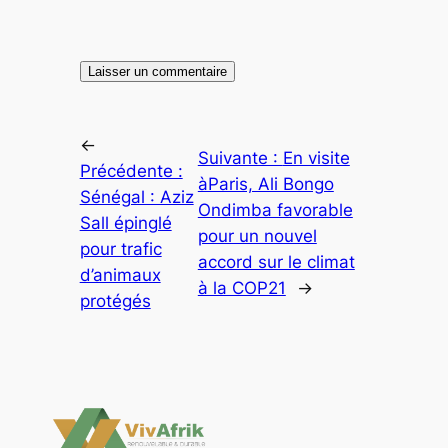
←
Suivante :
En visite
Précédente :
àParis, Ali Bongo
Sénégal : Aziz
Ondimba favorable
Sall épinglé
pour un nouvel
pour trafic
accord sur le climat
d’animaux
à la COP21
→
protégés