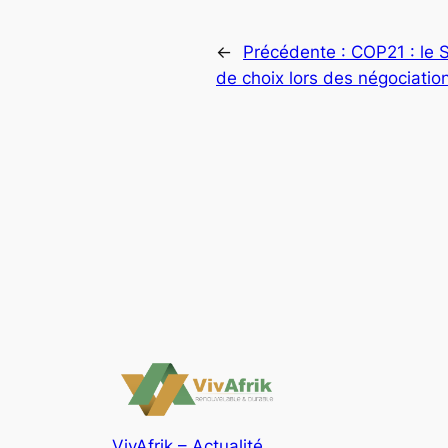
←
Précédente :
COP21 : le S
de choix lors des négociatio
VivAfrik – Actualité