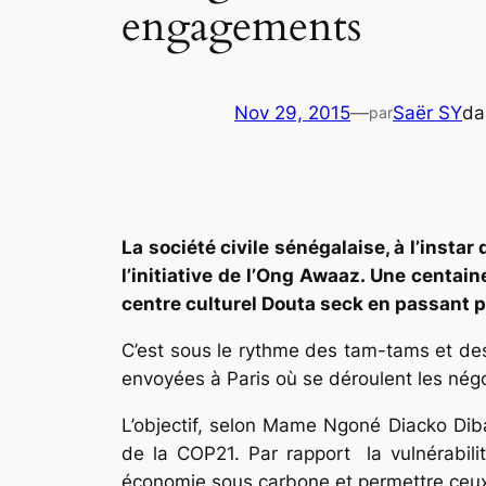
engagements
Nov 29, 2015
—
Saër SY
d
par
La société civile sénégalaise, à l’inst
l’initiative de l’Ong Awaaz. Une centai
centre culturel Douta seck en passant pa
C’est sous le rythme des tam-tams et des
envoyées à Paris où se déroulent les nég
L’objectif, selon Mame Ngoné Diacko Diba
de la COP21. Par rapport la vulnérabilit
économie sous carbone et permettre ceux 