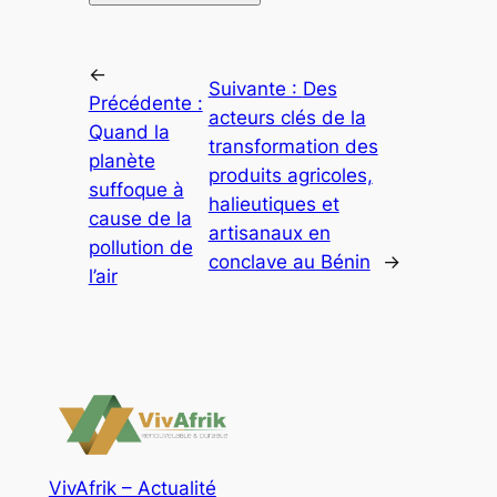
←
Suivante :
Des
Précédente :
acteurs clés de la
Quand la
transformation des
planète
produits agricoles,
suffoque à
halieutiques et
cause de la
artisanaux en
pollution de
conclave au Bénin
→
l’air
VivAfrik – Actualité