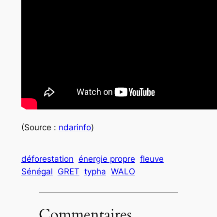
(Source :
ndarinfo
)
déforestation
énergie propre
fleuve
Sénégal
GRET
typha
WALO
Commentaires