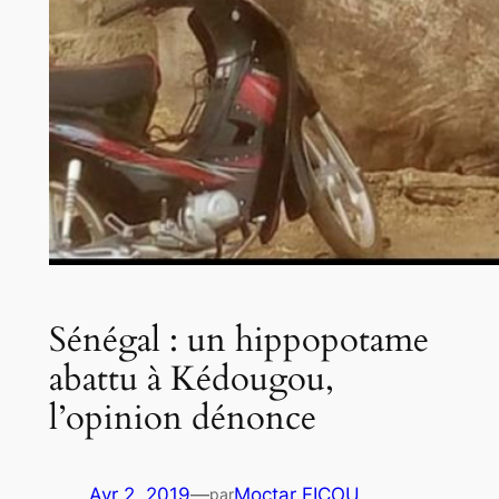
Sénégal : un hippopotame
abattu à Kédougou,
l’opinion dénonce
Avr 2, 2019
—
Moctar FICOU
par