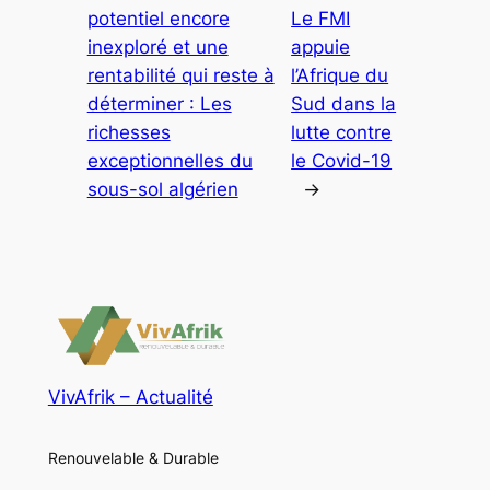
potentiel encore
Le FMI
inexploré et une
appuie
rentabilité qui reste à
l’Afrique du
déterminer : Les
Sud dans la
richesses
lutte contre
exceptionnelles du
le Covid-19
sous-sol algérien
→
VivAfrik – Actualité
Renouvelable & Durable