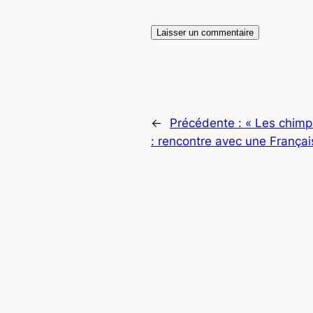
←
Précédente :
« Les chimp
: rencontre avec une Françai