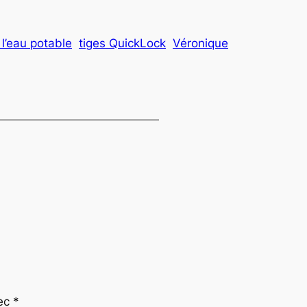
 l’eau potable
tiges QuickLock
Véronique
vec
*