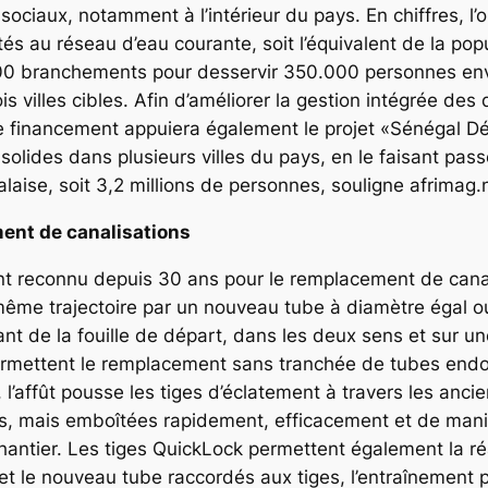
ciaux, notamment à l’intérieur du pays. En chiffres, l’o
 au réseau d’eau courante, soit l’équivalent de la popul
00 branchements pour desservir 350.000 personnes envi
villes cibles. Afin d’améliorer la gestion intégrée des 
e financement appuiera également le projet «Sénégal Déc
 solides dans plusieurs villes du pays, en le faisant pa
laise, soit 3,2 millions de personnes, souligne afrimag
ment de canalisations
t reconnu depuis 30 ans pour le remplacement de canal
même trajectoire par un nouveau tube à diamètre égal ou
 de la fouille de départ, dans les deux sens et sur une
mettent le remplacement sans tranchée de tubes en
l’affût pousse les tiges d’éclatement à travers les anci
, mais emboîtées rapidement, efficacement et de maniè
antier. Les tiges QuickLock permettent également la réa
et le nouveau tube raccordés aux tiges, l’entraînement p